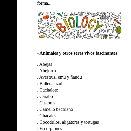
forma...
- Animales y otros seres vivos fascinantes
.
Abejas
.
Abejorro
.
Avestruz, emú y ñandú
.
Ballena azul
.
Cachalote
.
Cárabo
.
Castores
.
Camello bactriano
.
Chacales
.
Cocodrilos, aligátores y tortugas
.
Escorpiones