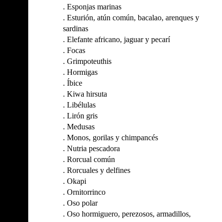
.
Esponjas marinas
.
Esturión, atún común, bacalao, arenques y
sardinas
.
Elefante africano, jaguar y pecarí
.
Focas
.
Grimpoteuthis
.
Hormigas
.
Íbice
.
Kiwa hirsuta
.
Libélulas
.
Lirón gris
.
Medusas
.
Monos, gorilas y chimpancés
.
Nutria pescadora
.
Rorcual común
.
Rorcuales y delfines
.
Okapi
.
Ornitorrinco
.
Oso polar
.
Oso hormiguero, perezosos, armadillos,