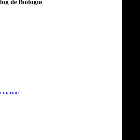
log de Biología
io marino