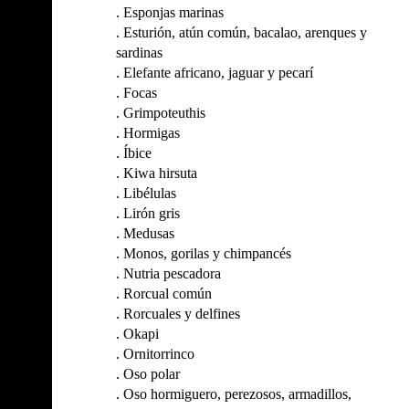
.
Esponjas marinas
.
Esturión, atún común, bacalao, arenques y
sardinas
.
Elefante africano, jaguar y pecarí
.
Focas
.
Grimpoteuthis
.
Hormigas
.
Íbice
.
Kiwa hirsuta
.
Libélulas
.
Lirón gris
.
Medusas
.
Monos, gorilas y chimpancés
.
Nutria pescadora
.
Rorcual común
.
Rorcuales y delfines
.
Okapi
.
Ornitorrinco
.
Oso polar
.
Oso hormiguero, perezosos, armadillos,