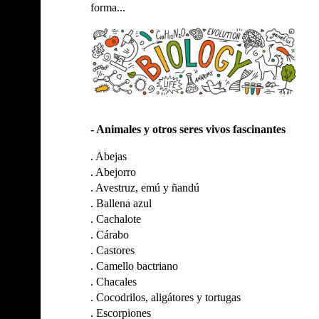
forma...
- Animales y otros seres vivos fascinantes
.
Abejas
.
Abejorro
.
Avestruz, emú y ñandú
.
Ballena azul
.
Cachalote
.
Cárabo
.
Castores
.
Camello bactriano
.
Chacales
.
Cocodrilos, aligátores y tortugas
.
Escorpiones