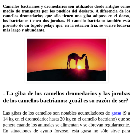
Camellos bactrianos y dromedarios son utilizados desde antiguo como
medio de transporte por los pueblos del desierto. A diferencia de los
camellos dromedarios, que sólo tienen una giba adiposa en el dorso,
los bactrianos tienen dos jorobas. El camello bactriano también está
provisto de un tupido pelaje que, en la estación fría, se vuelve todavía
más largo y abundante.
- La giba de los camellos dromedarios y las jorobas
de los camellos bactrianos: ¿cuál es su razón de ser?
Las gibas de los camellos son notables acumuladores de
grasa
(9 a
14 kg en el dromedario; hasta 20 kg en el camello bactriano) que se
genera cuando los animales se alimentan y se abrevan regularmente.
En situaciones de ayuno forzoso, esta grasa no sólo sirve para