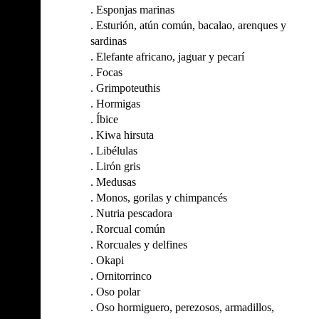
.
Esponjas marinas
.
Esturión, atún común, bacalao, arenques y
sardinas
.
Elefante africano, jaguar y pecarí
.
Focas
.
Grimpoteuthis
.
Hormigas
.
Íbice
.
Kiwa hirsuta
.
Libélulas
.
Lirón gris
.
Medusas
.
Monos, gorilas y chimpancés
.
Nutria pescadora
.
Rorcual común
.
Rorcuales y delfines
.
Okapi
.
Ornitorrinco
.
Oso polar
.
Oso hormiguero, perezosos, armadillos,