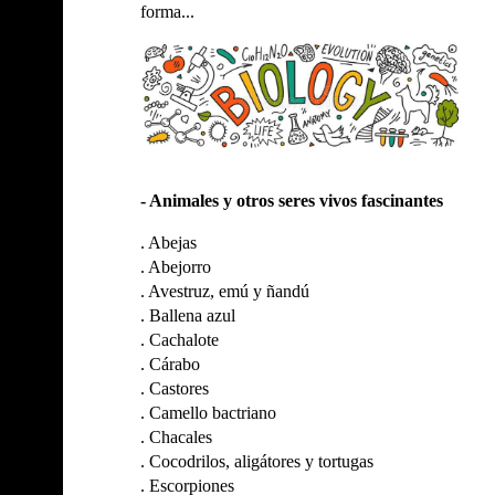
forma...
- Animales y otros seres vivos fascinantes
.
Abejas
.
Abejorro
.
Avestruz, emú y ñandú
.
Ballena azul
.
Cachalote
.
Cárabo
.
Castores
.
Camello bactriano
.
Chacales
.
Cocodrilos, aligátores y tortugas
.
Escorpiones