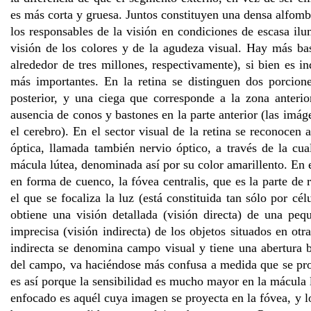
es más corta y gruesa. Juntos constituyen una densa alfombr
los responsables de la visión en condiciones de escasa ilu
visión de los colores y de la agudeza visual. Hay más ba
alrededor de tres millones, respectivamente), si bien es
más importantes. En la retina se distinguen dos porcion
posterior, y una ciega que corresponde a la zona anterio
ausencia de conos y bastones en la parte anterior (las imá
el cerebro). En el sector visual de la retina se reconocen a
óptica, llamada también nervio óptico, a través de la cua
mácula lútea, denominada así por su color amarillento. En 
en forma de cuenco, la fóvea centralis, que es la parte de
el que se focaliza la luz (está constituida tan sólo por cé
obtiene una visión detallada (visión directa) de una pe
imprecisa (visión indirecta) de los objetos situados en otr
indirecta se denomina campo visual y tiene una abertura ba
del campo, va haciéndose más confusa a medida que se proc
es así porque la sensibilidad es mucho mayor en la mácula l
enfocado es aquél cuya imagen se proyecta en la fóvea, y l