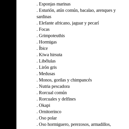
.
Esponjas marinas
.
Esturión, atún común, bacalao, arenques y
sardinas
.
Elefante africano, jaguar y pecarí
.
Focas
.
Grimpoteuthis
.
Hormigas
.
Íbice
.
Kiwa hirsuta
.
Libélulas
.
Lirón gris
.
Medusas
.
Monos, gorilas y chimpancés
.
Nutria pescadora
.
Rorcual común
.
Rorcuales y delfines
.
Okapi
.
Ornitorrinco
.
Oso polar
.
Oso hormiguero, perezosos, armadillos,