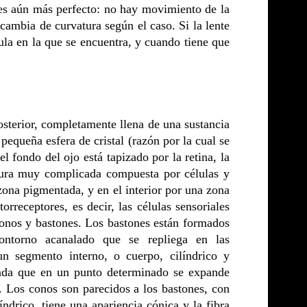
 es aún más perfecto: no hay movimiento de la
e cambia de curvatura según el caso. Si la lente
la en la que se encuentra, y cuando tiene que
posterior, completamente llena de una sustancia
pequeña esfera de cristal (razón por la cual se
l fondo del ojo está tapizado por la retina, la
uctura muy complicada compuesta por células y
zona pigmentada, y en el interior por una zona
orreceptores, es decir, las células sensoriales
onos y bastones. Los bastones están formados
contorno acanalado que se repliega en las
un segmento interno, o cuerpo, cilíndrico y
ada que en un punto determinado se expande
. Los conos son parecidos a los bastones, con
índrico, tiene una apariencia cónica y la fibra