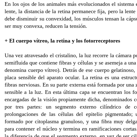
En los ojos de los animales más evolucionados el sistema
lente, la distancia de la retina permanece fija, pero la lent
debe disminuir su convexidad, los músculos tensan la cápsu
ser muy convexa, reducen la tensión.
+ El cuerpo vítreo, la retina y los fotorreceptores
Una vez atravesado el cristalino, la luz recorre la cámara 
semifluida que contiene fibras y células y se asemeja a una 
denomina cuerpo vítreo). Detrás de ese cuerpo gelatinoso, e
placa sensible del aparato ocular. La retina es una estr
fibras nerviosas. En su parte externa está formada por una 
sensible a la luz. En esta última capa se encuentran los fot
encargadas de la visión propiamente dicha, denominados c
por tres partes: un segmento externo cilíndrico de 
prolongaciones de las células del epitelio pigmentado; 
formado por citoplasma granuloso, y una fibra muy delg
para contener el núcleo y termina en ramificaciones cortas
la diferencia de que el segmento externo, en vez de ser cil