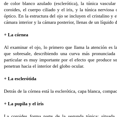
de color blanco azulado (esclerótica), la túnica vascul
coroides, el cuerpo ciliado y el iris, y la túnica nerviosa
óptico. En la estructura del ojo se incluyen el cristalino y 
cámara interior y la cámara posterior, llenas de un líquid
+ La córnea
Al examinar el ojo, lo primero que llama la atención es la 
que sobresale, describiendo una curva más pronunciada 
particular es muy importante por el efecto que produce sob
penetran hacia el interior del globo ocular.
+ La esclerótida
Detrás de la córnea está la esclerótica, capa blanca, compact
+ La pupila y el iris
La coroides forma parte de la segunda túnica; situada 