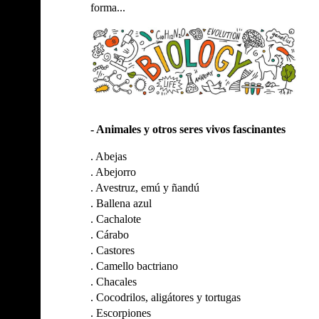
forma...
- Animales y otros seres vivos fascinantes
.
Abejas
.
Abejorro
.
Avestruz, emú y ñandú
.
Ballena azul
.
Cachalote
.
Cárabo
.
Castores
.
Camello bactriano
.
Chacales
.
Cocodrilos, aligátores y tortugas
.
Escorpiones