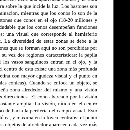
a sobre la que incide la luz. Los bastones son
minación, mientras que los conos lo son de la
stones que conos en el ojo (18-20 millones y
 indudable que los conos desempeñan funciones
es: una visual que corresponde al hemisferio
r. La diversidad de estas zonas se debe a la
genes que se forman aquí no son percibidas por
 su vez dos regiones características: la papila
l los vasos sanguíneos entran en el ojo, y la
el centro de ésta existe una zona más profunda
 retina con mayor agudeza visual y el punto en
lulas cónicas). Cuando se enfoca un objeto, se
queña zona alrededor del mismo y una visión
as direcciones. El cono abarcado por la visión
stante amplia. La visión, nítida en el centro
ede hacia la periferia del campo visual. Esto
útea, y máxima en la fóvea centralis: el punto
os objetos de alrededor aparecen cada vez más