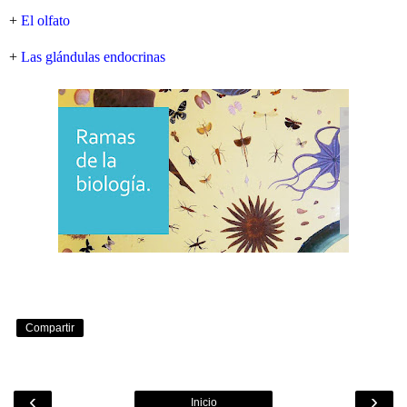
+
El olfato
+
Las glándulas endocrinas
Compartir
‹
›
Inicio