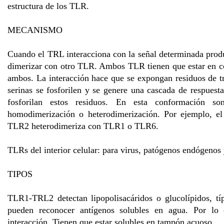
estructura de los TLR.
MECANISMO
Cuando el TRL interacciona con la señal determinada prod
dimerizar con otro TLR. Ambos TLR tienen que estar en c
ambos. La interacción hace que se expongan residuos de tr
serinas se fosforilen y se genere una cascada de respuest
fosforilan estos residuos. En esta conformación s
homodimerización o heterodimerización. Por ejemplo, 
TLR2 heterodimeriza con TLR1 o TLR6.
TLRs del interior celular: para virus, patógenos endógenos 
TIPOS
TLR1-TRL2 detectan lipopolisacáridos o glucolípidos, tí
pueden reconocer antígenos solubles en agua. Por lo 
interacción. Tienen que estar solubles en tampón acuoso.