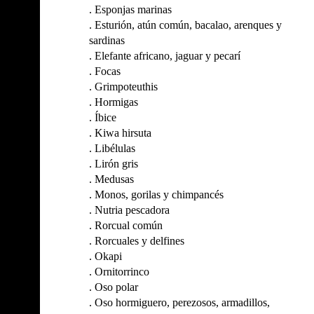
.
Esponjas marinas
.
Esturión, atún común, bacalao, arenques y
sardinas
.
Elefante africano, jaguar y pecarí
.
Focas
.
Grimpoteuthis
.
Hormigas
.
Íbice
.
Kiwa hirsuta
.
Libélulas
.
Lirón gris
.
Medusas
.
Monos, gorilas y chimpancés
.
Nutria pescadora
.
Rorcual común
.
Rorcuales y delfines
.
Okapi
.
Ornitorrinco
.
Oso polar
.
Oso hormiguero, perezosos, armadillos,