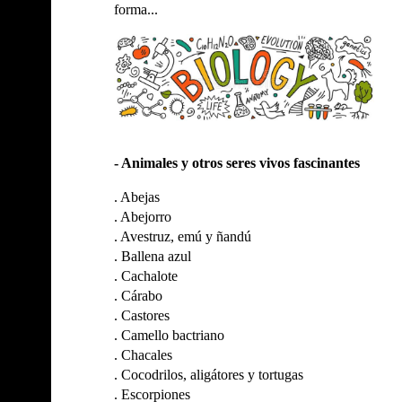
forma...
- Animales y otros seres vivos fascinantes
.
Abejas
.
Abejorro
.
Avestruz, emú y ñandú
.
Ballena azul
.
Cachalote
.
Cárabo
.
Castores
.
Camello bactriano
.
Chacales
.
Cocodrilos, aligátores y tortugas
.
Escorpiones