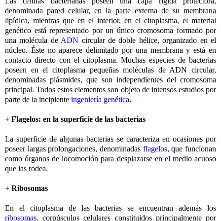
Las células bacterianas poseen una capa rígida protectora,
denominada pared celular, en la parte externa de su membrana
lipídica, mientras que en el interior, en el citoplasma, el material
genético está representado por un único cromosoma formado por
una molécula de
ADN
circular de doble hélice, organizado en el
núcleo. Éste no aparece delimitado por una membrana y está en
contacto directo con el citoplasma. Muchas especies de bacterias
poseen en el citoplasma pequeñas moléculas de ADN circular,
denominadas plásmides, que son independientes del cromosoma
principal. Todos estos elementos son objeto de intensos estudios por
parte de la incipiente
ingeniería genética
.
+ Flagelos: en la superficie de las bacterias
La superficie de algunas bacterias se caracteriza en ocasiones por
poseer largas prolongaciones, denominadas
flagelos
, que funcionan
como órganos de locomoción para desplazarse en el medio acuoso
que las rodea.
+ Ribosomas
En el citoplasma de las bacterias se encuentran además los
ribosomas
, corpúsculos celulares constituidos principalmente por