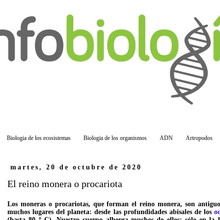
Biologia de los ecosistemas
Biologia de los organismos
ADN
Artropodos
martes, 20 de octubre de 2020
El reino monera o procariota
Los
moneras
o
procariotas
, que forman el
reino monera
, son antiguo
muchos lugares del planeta: desde las profundidades abisales de los
o
(hasta 80 º C). Nuestro cuerpo alberga muchos de ellos: sólo en la