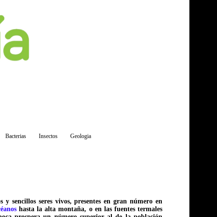
Bacterias
Insectos
Geologia
s y sencillos seres vivos, presentes en gran número en
céanos
hasta la alta montaña, o en las fuentes termales
 boca prospera un número superior al de la población