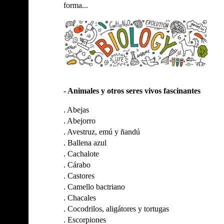
forma...
- Animales y otros seres vivos fascinantes
.
Abejas
.
Abejorro
.
Avestruz, emú y ñandú
.
Ballena azul
.
Cachalote
.
Cárabo
.
Castores
.
Camello bactriano
.
Chacales
.
Cocodrilos, aligátores y tortugas
.
Escorpiones