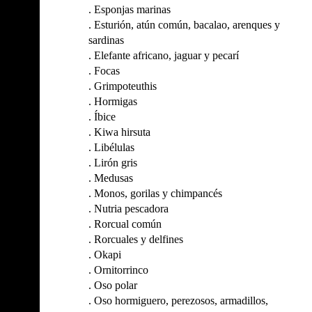
.
Esponjas marinas
.
Esturión, atún común, bacalao, arenques y
sardinas
.
Elefante africano, jaguar y pecarí
.
Focas
.
Grimpoteuthis
.
Hormigas
.
Íbice
.
Kiwa hirsuta
.
Libélulas
.
Lirón gris
.
Medusas
.
Monos, gorilas y chimpancés
.
Nutria pescadora
.
Rorcual común
.
Rorcuales y delfines
.
Okapi
.
Ornitorrinco
.
Oso polar
.
Oso hormiguero, perezosos, armadillos,