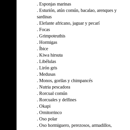
.
Esponjas marinas
.
Esturión, atún común, bacalao, arenques y
sardinas
.
Elefante africano, jaguar y pecarí
.
Focas
.
Grimpoteuthis
.
Hormigas
.
Íbice
.
Kiwa hirsuta
.
Libélulas
.
Lirón gris
.
Medusas
.
Monos, gorilas y chimpancés
.
Nutria pescadora
.
Rorcual común
.
Rorcuales y delfines
.
Okapi
.
Ornitorrinco
.
Oso polar
.
Oso hormiguero, perezosos, armadillos,