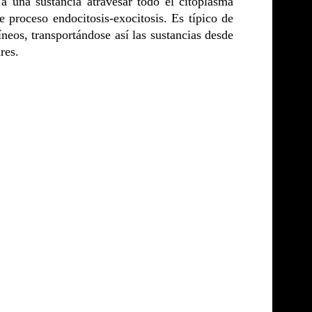
a una sustancia atravesar todo el citoplasma
e proceso endocitosis-exocitosis. Es típico de
íneos, transportándose así las sustancias desde
res.