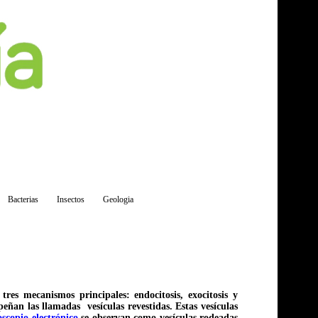
Bacterias
Insectos
Geologia
res mecanismos principales: endocitosis, exocitosis y
eñan las llamadas vesículas revestidas. Estas vesículas
scopio electrónico
se observan como vesículas rodeadas