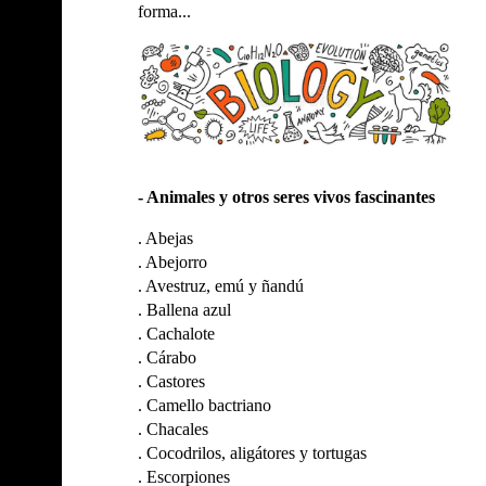
forma...
- Animales y otros seres vivos fascinantes
.
Abejas
.
Abejorro
.
Avestruz, emú y ñandú
.
Ballena azul
.
Cachalote
.
Cárabo
.
Castores
.
Camello bactriano
.
Chacales
.
Cocodrilos, aligátores y tortugas
.
Escorpiones