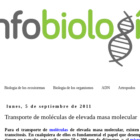
Biologia de los ecosistemas
Biologia de los organismos
ADN
Artropodos
lunes, 5 de septiembre de 2011
Transporte de moléculas de elevada masa molecular
Para el transporte de
moléculas
de elevada masa molecular, existen t
transcitosis. En cualquiera de ellos es fundamental el papel que desemp
tienen un tamaño que oscila entre 50 y 200 nm de diámetro, y al
micro