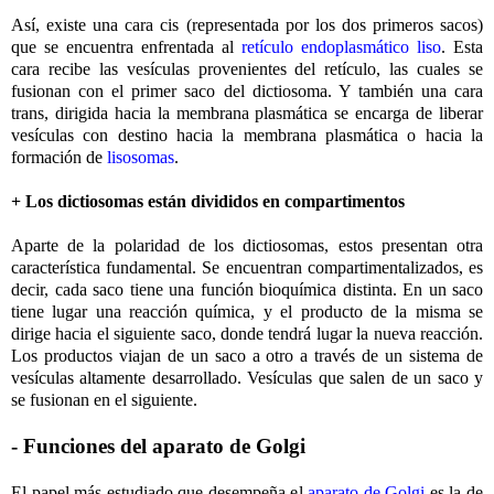
Así, existe una cara cis (representada por los dos primeros sacos)
que se encuentra enfrentada al
retículo endoplasmático liso
. Esta
cara recibe las vesículas provenientes del retículo, las cuales se
fusionan con el primer saco del dictiosoma. Y también una cara
trans, dirigida hacia la membrana plasmática se encarga de liberar
vesículas con destino hacia la membrana plasmática o hacia la
formación de
lisosomas
.
+ Los dictiosomas están divididos en compartimentos
Aparte de la polaridad de los dictiosomas, estos presentan otra
característica fundamental. Se encuentran compartimentalizados, es
decir, cada saco tiene una función bioquímica distinta. En un saco
tiene lugar una reacción química, y el producto de la misma se
dirige hacia el siguiente saco, donde tendrá lugar la nueva reacción.
Los productos viajan de un saco a otro a través de un sistema de
vesículas altamente desarrollado. Vesículas que salen de un saco y
se fusionan en el siguiente.
- Funciones del aparato de Golgi
El papel más estudiado que desempeña el
aparato de Golgi
es la de