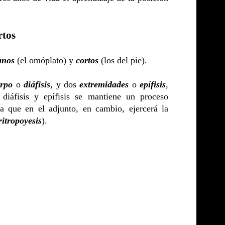
rtos
anos
(el omóplato) y
cortos
(los del pie).
rpo
o
diáfisis
, y dos
extremidades
o
epífisis
,
 diáfisis y epífisis se mantiene un proceso
a que en el adjunto, en cambio, ejercerá la
ritropoyesis
).