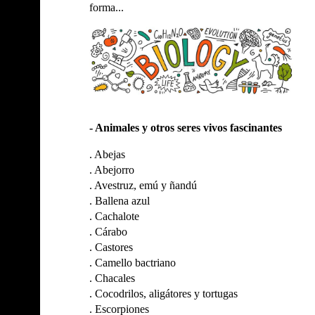
forma...
- Animales y otros seres vivos fascinantes
.
Abejas
.
Abejorro
.
Avestruz, emú y ñandú
.
Ballena azul
.
Cachalote
.
Cárabo
.
Castores
.
Camello bactriano
.
Chacales
.
Cocodrilos, aligátores y tortugas
.
Escorpiones