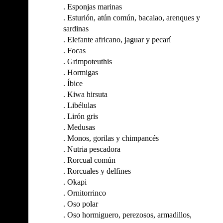
.
Esponjas marinas
.
Esturión, atún común, bacalao, arenques y
sardinas
.
Elefante africano, jaguar y pecarí
.
Focas
.
Grimpoteuthis
.
Hormigas
.
Íbice
.
Kiwa hirsuta
.
Libélulas
.
Lirón gris
.
Medusas
.
Monos, gorilas y chimpancés
.
Nutria pescadora
.
Rorcual común
.
Rorcuales y delfines
.
Okapi
.
Ornitorrinco
.
Oso polar
.
Oso hormiguero, perezosos, armadillos,