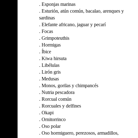
.
Esponjas marinas
.
Esturión, atún común, bacalao, arenques y
sardinas
.
Elefante africano, jaguar y pecarí
.
Focas
.
Grimpoteuthis
.
Hormigas
.
Íbice
.
Kiwa hirsuta
.
Libélulas
.
Lirón gris
.
Medusas
.
Monos, gorilas y chimpancés
.
Nutria pescadora
.
Rorcual común
.
Rorcuales y delfines
.
Okapi
.
Ornitorrinco
.
Oso polar
.
Oso hormiguero, perezosos, armadillos,