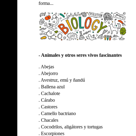
forma...
- Animales y otros seres vivos fascinantes
.
Abejas
.
Abejorro
.
Avestruz, emú y ñandú
.
Ballena azul
.
Cachalote
.
Cárabo
.
Castores
.
Camello bactriano
.
Chacales
.
Cocodrilos, aligátores y tortugas
.
Escorpiones